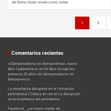
del Reino Unido revela como están…
Navegación
1
2
de
entradas
Comentarios recientes
«Ciberperiodismo en Iberoamérica», nuevo
libro | salaverria.es
en
Un libro recoge los
primeros 20 años de ciberperiodismo en
Iberoamérica
La enseñanza disruptiva en la formación
periodística | Cultura de red
en
La disrupción
en la enseñanza del periodismo
Facebook... ¿un nuevo medio de