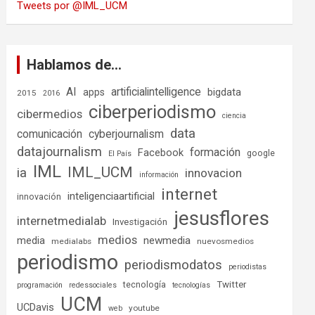
Tweets por @IML_UCM
Hablamos de…
AI
artificialintelligence
bigdata
apps
2015
2016
ciberperiodismo
cibermedios
ciencia
data
comunicación
cyberjournalism
datajournalism
formación
Facebook
google
El País
IML
IML_UCM
ia
innovacion
información
internet
inteligenciaartificial
innovación
jesusflores
internetmedialab
Investigación
medios
media
newmedia
medialabs
nuevosmedios
periodismo
periodismodatos
periodistas
tecnología
Twitter
programación
redessociales
tecnologías
UCM
UCDavis
youtube
web