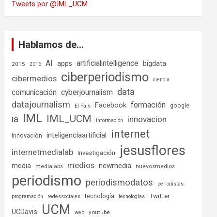
Tweets por @IML_UCM
Hablamos de…
AI
artificialintelligence
bigdata
apps
2015
2016
ciberperiodismo
cibermedios
ciencia
data
comunicación
cyberjournalism
datajournalism
formación
Facebook
google
El País
IML
IML_UCM
ia
innovacion
información
internet
inteligenciaartificial
innovación
jesusflores
internetmedialab
Investigación
medios
media
newmedia
medialabs
nuevosmedios
periodismo
periodismodatos
periodistas
tecnología
Twitter
programación
redessociales
tecnologías
UCM
UCDavis
youtube
web