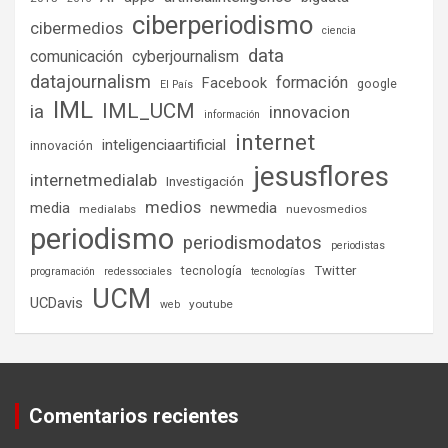
ciberperiodismo
cibermedios
ciencia
data
comunicación
cyberjournalism
datajournalism
formación
Facebook
google
El País
IML
IML_UCM
ia
innovacion
información
internet
inteligenciaartificial
innovación
jesusflores
internetmedialab
Investigación
medios
media
newmedia
medialabs
nuevosmedios
periodismo
periodismodatos
periodistas
tecnología
Twitter
programación
redessociales
tecnologías
UCM
UCDavis
youtube
web
Comentarios recientes