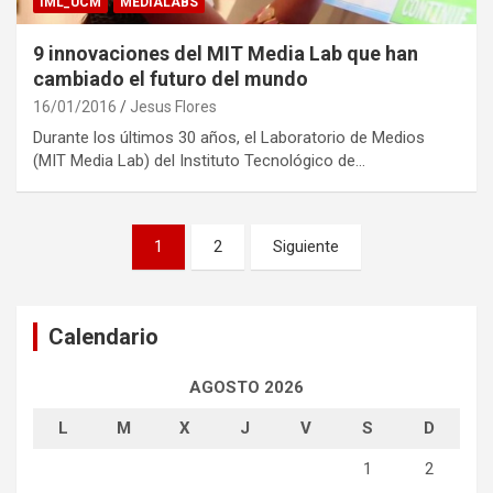
IML_UCM
MEDIALABS
9 innovaciones del MIT Media Lab que han
cambiado el futuro del mundo
16/01/2016
Jesus Flores
Durante los últimos 30 años, el Laboratorio de Medios
(MIT Media Lab) del Instituto Tecnológico de…
Navegación
1
2
Siguiente
de
entradas
Calendario
AGOSTO 2026
L
M
X
J
V
S
D
1
2