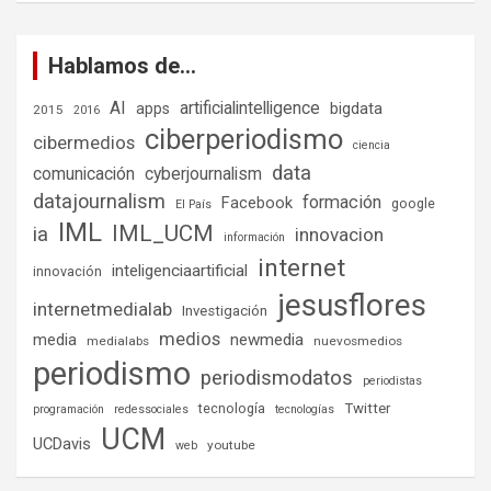
Hablamos de…
AI
artificialintelligence
bigdata
apps
2015
2016
ciberperiodismo
cibermedios
ciencia
data
comunicación
cyberjournalism
datajournalism
formación
Facebook
google
El País
IML
IML_UCM
ia
innovacion
información
internet
inteligenciaartificial
innovación
jesusflores
internetmedialab
Investigación
medios
media
newmedia
medialabs
nuevosmedios
periodismo
periodismodatos
periodistas
tecnología
Twitter
programación
redessociales
tecnologías
UCM
UCDavis
youtube
web