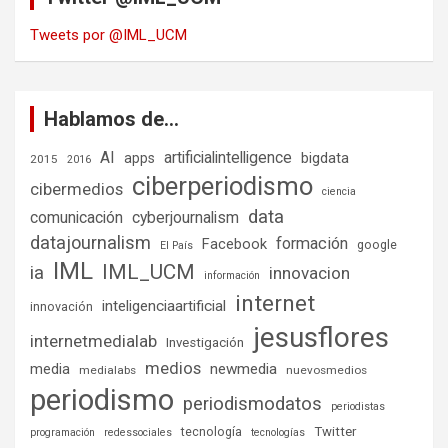
Tweets por @IML_UCM
Hablamos de…
AI
artificialintelligence
bigdata
apps
2015
2016
ciberperiodismo
cibermedios
ciencia
data
comunicación
cyberjournalism
datajournalism
formación
Facebook
google
El País
IML
IML_UCM
ia
innovacion
información
internet
inteligenciaartificial
innovación
jesusflores
internetmedialab
Investigación
medios
media
newmedia
medialabs
nuevosmedios
periodismo
periodismodatos
periodistas
tecnología
Twitter
programación
redessociales
tecnologías