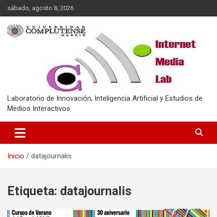
Saltar
sábado, agosto 8, 2026
al
contenido
Laboratorio de Innovación, Inteligencia Artificial y Estudios de
Medios Interactivos
Inicio
datajournalis
Etiqueta:
datajournalis