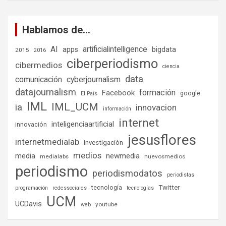
Hablamos de…
AI
artificialintelligence
bigdata
apps
2015
2016
ciberperiodismo
cibermedios
ciencia
data
comunicación
cyberjournalism
datajournalism
formación
Facebook
google
El País
IML
IML_UCM
ia
innovacion
información
internet
inteligenciaartificial
innovación
jesusflores
internetmedialab
Investigación
medios
media
newmedia
medialabs
nuevosmedios
periodismo
periodismodatos
periodistas
tecnología
Twitter
programación
redessociales
tecnologías
UCM
UCDavis
youtube
web