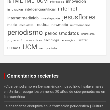
IML
IML_UCM
ia
innovacion
información
internet
inteligenciaartificial
innovación
jesusflores
internetmedialab
Investigación
medios
media
newmedia
medialabs
nuevosmedios
periodismo
periodismodatos
periodistas
tecnología
Twitter
programación
redessociales
tecnologías
UCM
UCDavis
youtube
web
Comentarios recientes
«Ciberperiodismo en Iberoamérica», nuevo libro | salaverria.es
en
Un libro recoge los primeros 20 años de ciberperiodismo en
Iberoamérica
La enseñanza disruptiva en la formación periodística | Cultura