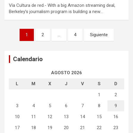
Vía Cultura de red.- With a big Amazon streaming deal,
Berkeley’s journalism program is building a new…
Navegación
1
2
…
4
Siguiente
de
entradas
Calendario
AGOSTO 2026
L
M
X
J
V
S
D
1
2
3
4
5
6
7
8
9
10
11
12
13
14
15
16
17
18
19
20
21
22
23