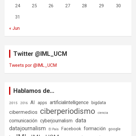
24
25
26
27
28
29
30
31
« Jun
Twitter @IML_UCM
Tweets por @IML_UCM
Hablamos de…
AI
artificialintelligence
bigdata
apps
2015
2016
ciberperiodismo
cibermedios
ciencia
data
comunicación
cyberjournalism
datajournalism
formación
Facebook
google
El País