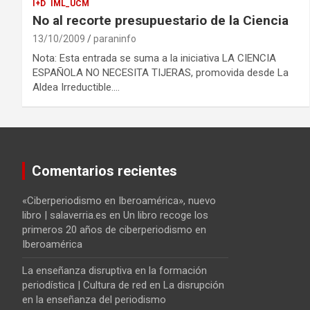
I+D
IML_UCM
No al recorte presupuestario de la Ciencia
13/10/2009
paraninfo
Nota: Esta entrada se suma a la iniciativa LA CIENCIA
ESPAÑOLA NO NECESITA TIJERAS, promovida desde La
Aldea Irreductible.…
Comentarios recientes
«Ciberperiodismo en Iberoamérica», nuevo
libro | salaverria.es
en
Un libro recoge los
primeros 20 años de ciberperiodismo en
Iberoamérica
La enseñanza disruptiva en la formación
periodística | Cultura de red
en
La disrupción
en la enseñanza del periodismo