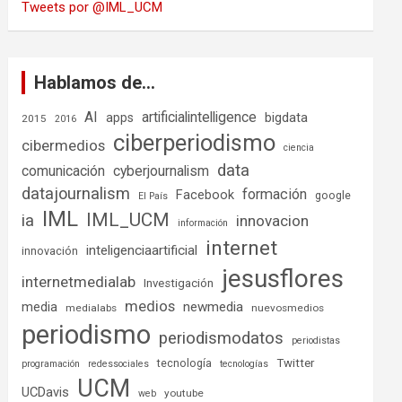
Tweets por @IML_UCM
Hablamos de…
AI
artificialintelligence
bigdata
apps
2015
2016
ciberperiodismo
cibermedios
ciencia
data
comunicación
cyberjournalism
datajournalism
formación
Facebook
google
El País
IML
IML_UCM
ia
innovacion
información
internet
inteligenciaartificial
innovación
jesusflores
internetmedialab
Investigación
medios
media
newmedia
medialabs
nuevosmedios
periodismo
periodismodatos
periodistas
tecnología
Twitter
programación
redessociales
tecnologías
UCM
UCDavis
youtube
web