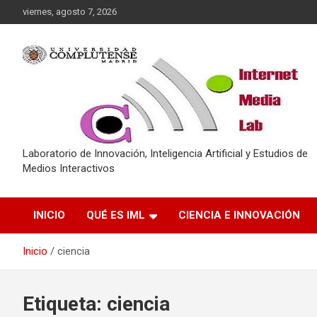
Saltar
viernes, agosto 7, 2026
al
contenido
Laboratorio de Innovación, Inteligencia Artificial y Estudios de
Medios Interactivos
INICIO
QUÉ ES IML
CIENCIA E INNOVACIÓN
Inicio
ciencia
Etiqueta:
ciencia