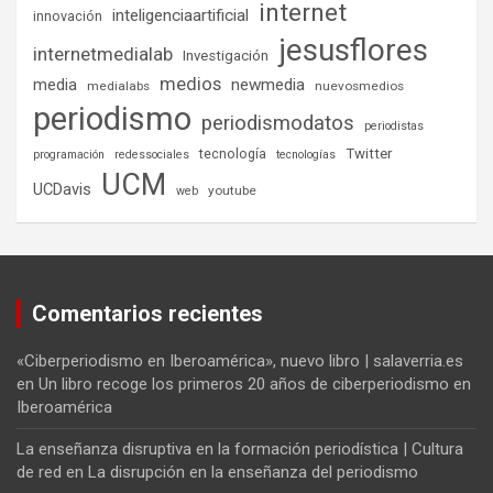
internet
inteligenciaartificial
innovación
jesusflores
internetmedialab
Investigación
medios
media
newmedia
medialabs
nuevosmedios
periodismo
periodismodatos
periodistas
tecnología
Twitter
programación
redessociales
tecnologías
UCM
UCDavis
youtube
web
Comentarios recientes
«Ciberperiodismo en Iberoamérica», nuevo libro | salaverria.es
en
Un libro recoge los primeros 20 años de ciberperiodismo en
Iberoamérica
La enseñanza disruptiva en la formación periodística | Cultura
de red
en
La disrupción en la enseñanza del periodismo