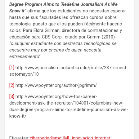
Degree Program Aims to ‘Redefine Journalism As We
Know it
”
afirma que los estudiantes no necesitan esperar
hasta que sus facultades les ofrezcan cursos sobre
tecnología, puesto que ellos pueden fácilmente hacerlo
solos. Para Eldra Gillman, directora de contrataciones y
educación para CBS Corp., citado por Grimm (2010)
“cualquier estudiante con destrezas tecnológicas se
encuentra muy por encima de quien necesita
entrenamiento”.
[1]
http://www.journalism.columbia.edu/profile/287-ernest-
sotomayor/10
[2]
http://www.poynter.org/author/jpgrimm/
[3]
http://www.poynter.org/how-tos/career-
development/ask-the-recruiter/104901/columbias-new-
dual-degree-program-aims-to-redefine-journalism-as-we-
know-it/
Etiquetas:
ciberperiodismo
,
IML
,
innovacion
,
internet
,