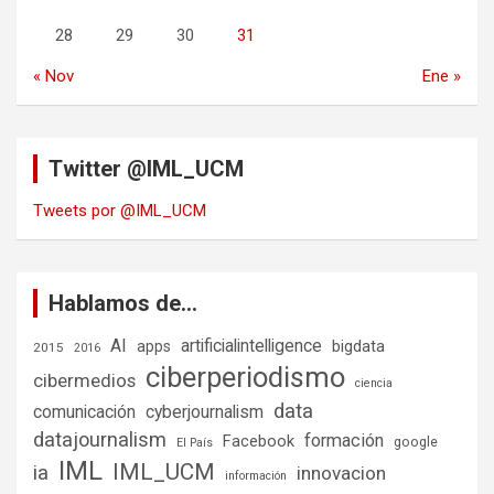
28
29
30
31
« Nov
Ene »
Twitter @IML_UCM
Tweets por @IML_UCM
Hablamos de…
AI
artificialintelligence
bigdata
apps
2015
2016
ciberperiodismo
cibermedios
ciencia
data
comunicación
cyberjournalism
datajournalism
formación
Facebook
google
El País
IML
IML_UCM
ia
innovacion
información