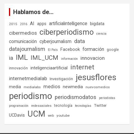
Hablamos de…
AI
artificialintelligence
bigdata
apps
2015
2016
ciberperiodismo
cibermedios
ciencia
data
comunicación
cyberjournalism
datajournalism
formación
Facebook
google
El País
IML
IML_UCM
ia
innovacion
información
internet
inteligenciaartificial
innovación
jesusflores
internetmedialab
Investigación
medios
media
newmedia
medialabs
nuevosmedios
periodismo
periodismodatos
periodistas
tecnología
Twitter
programación
redessociales
tecnologías
UCM
UCDavis
youtube
web