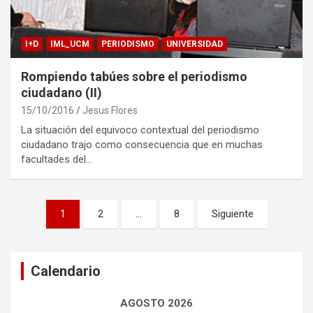
I+D
IML_UCM
PERIODISMO
UNIVERSIDAD
Rompiendo tabúes sobre el periodismo
ciudadano (II)
15/10/2016
Jesus Flores
La situación del equivoco contextual del periodismo
ciudadano trajo como consecuencia que en muchas
facultades del…
Navegación
1
2
…
8
Siguiente
de
entradas
Calendario
AGOSTO 2026