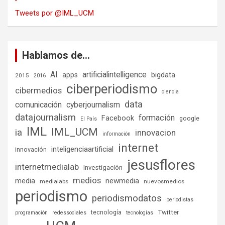
Tweets por @IML_UCM
Hablamos de…
AI
artificialintelligence
bigdata
apps
2015
2016
ciberperiodismo
cibermedios
ciencia
data
comunicación
cyberjournalism
datajournalism
formación
Facebook
google
El País
IML
IML_UCM
ia
innovacion
información
internet
inteligenciaartificial
innovación
jesusflores
internetmedialab
Investigación
medios
media
newmedia
medialabs
nuevosmedios
periodismo
periodismodatos
periodistas
tecnología
Twitter
programación
redessociales
tecnologías