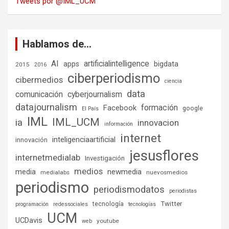
Tweets por @IML_UCM
Hablamos de…
AI
artificialintelligence
bigdata
apps
2015
2016
ciberperiodismo
cibermedios
ciencia
data
comunicación
cyberjournalism
datajournalism
formación
Facebook
google
El País
IML
IML_UCM
ia
innovacion
información
internet
inteligenciaartificial
innovación
jesusflores
internetmedialab
Investigación
medios
media
newmedia
medialabs
nuevosmedios
periodismo
periodismodatos
periodistas
tecnología
Twitter
programación
redessociales
tecnologías
UCM
UCDavis
youtube
web