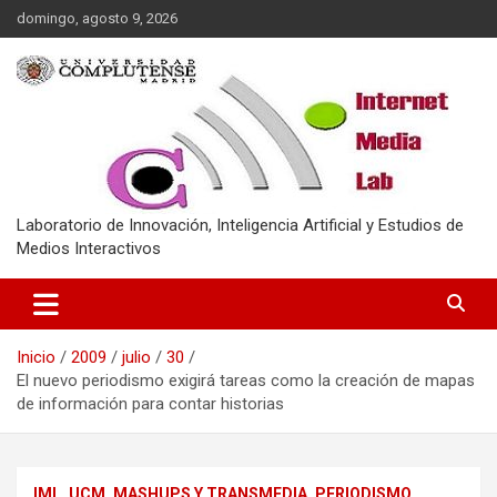
Saltar
domingo, agosto 9, 2026
al
contenido
Laboratorio de Innovación, Inteligencia Artificial y Estudios de
Medios Interactivos
Inicio
2009
julio
30
El nuevo periodismo exigirá tareas como la creación de mapas
de información para contar historias
IML_UCM
MASHUPS Y TRANSMEDIA
PERIODISMO