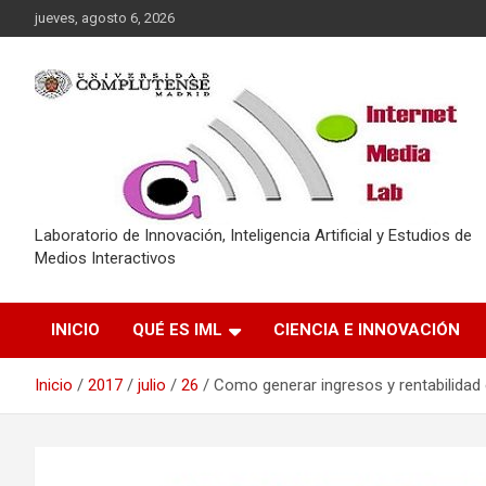
Saltar
jueves, agosto 6, 2026
al
contenido
Laboratorio de Innovación, Inteligencia Artificial y Estudios de
Medios Interactivos
INICIO
QUÉ ES IML
CIENCIA E INNOVACIÓN
Inicio
2017
julio
26
Como generar ingresos y rentabilidad 