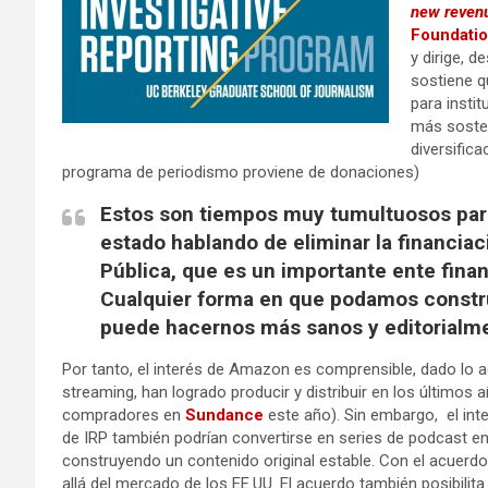
new reven
Foundati
y dirige, 
sostiene q
para insti
más sosten
diversifica
programa de periodismo proviene de donaciones)
Estos son tiempos muy tumultuosos para
estado hablando de eliminar la financiac
Pública, que es un importante ente finan
Cualquier forma en que podamos construi
puede hacernos más sanos y editorialm
Por tanto, el interés de Amazon es comprensible, dado lo 
streaming, han logrado producir y distribuir en los últimos a
compradores en
Sundance
este año). Sin embargo, el int
de IRP también podrían convertirse en series de podcast e
construyendo un contenido original estable. Con el acuerd
allá del mercado de los EE.UU. El acuerdo también posibilit