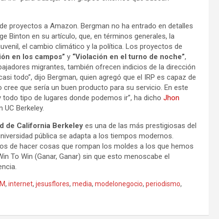
s de proyectos a Amazon. Bergman no ha entrado en detalles
e Binton en su artículo, que, en términos generales, la
venil, el cambio climático y la política. Los proyectos de
ión en los campos”
y
“Violación en el turno de noche”
,
rabajadores migrantes, también ofrecen indicios de la dirección
asi todo”, dijo Bergman, quien agregó que el IRP es capaz de
 cree que sería un buen producto para su servicio. En este
y todo tipo de lugares donde podemos ir”, ha dicho
Jhon
n UC Berkeley.
d de California Berkeley
es una de las más prestigiosas del
universidad pública se adapta a los tiempos modernos.
eos de hacer cosas que rompan los moldes a los que hemos
in To Win (Ganar, Ganar) sin que esto menoscabe el
encia.
CM
,
internet
,
jesusflores
,
media
,
modelonegocio
,
periodismo
,