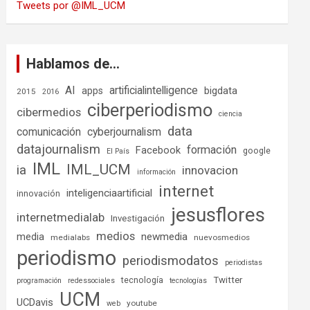
Tweets por @IML_UCM
Hablamos de…
AI
artificialintelligence
bigdata
apps
2015
2016
ciberperiodismo
cibermedios
ciencia
data
comunicación
cyberjournalism
datajournalism
formación
Facebook
google
El País
IML
IML_UCM
ia
innovacion
información
internet
inteligenciaartificial
innovación
jesusflores
internetmedialab
Investigación
medios
media
newmedia
medialabs
nuevosmedios
periodismo
periodismodatos
periodistas
tecnología
Twitter
programación
redessociales
tecnologías
UCM
UCDavis
youtube
web