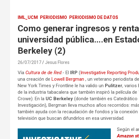
IML_UCM
PERIODISMO
PERIODISMO DE DATOS
Como generar ingresos y renta
universidad pública….en Estad
Berkeley (2)
26/07/2017
Jesus Flores
Vía
Cultura de de Red
.- El
IRP
(
Investigative Reporting Prod
una creación de
Lowell Bergman
, un veterano periodista de
New York Times y Frontline le ha valido un
Pulitzer
, vario
de la industria tabacalera que también inspiró la película de
Crowe). En la
UC Berkeley
(donde también es Catedrático 
Investigación), Bergman lleva muchos años recorridos: más 
también ayuda con la recaudación de fondos y la conexión
televisión que buscan difundirlos en esa universidad.
Según el a
Amazon str