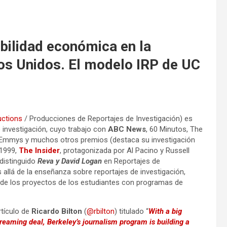
bilidad económica en la
os Unidos. El modelo IRP de UC
uctions
/ Producciones de Reportajes de Investigación) es
 investigación,
cuyo trabajo con
ABC News
, 60 Minutos, The
s Emmys y muchos otros premios (destaca su investigación
 1999,
The Insider
, protagonizada por Al Pacino y Russell
distinguido
Reva y David Logan
en Reportajes de
allá de la enseñanza sobre reportajes de investigación,
 de los proyectos de los estudiantes con programas de
rtículo de
Ricardo Bilton
(
@rbilton
) titulado “
With a big
eaming deal, Berkeley’s journalism program is building a