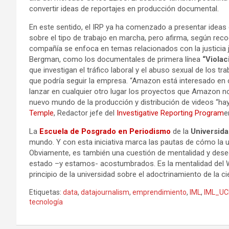
convertir ideas de reportajes en producción documental.
En este sentido, el IRP ya ha comenzado a presentar idea
sobre el tipo de trabajo en marcha, pero afirma, según recog
compañía se enfoca en temas relacionados con la justicia ju
Bergman, como los documentales de primera línea
“Violac
que investigan el tráfico laboral y el abuso sexual de los t
que podría seguir la empresa. “Amazon está interesado en c
lanzar en cualquier otro lugar los proyectos que Amazon no
nuevo mundo de la producción y distribución de videos “ha
Temple
, Redactor jefe del
Investigative Reporting Program
e
La
Escuela de Posgrado en Periodismo
de la
Universida
mundo. Y con esta iniciativa marca las pautas de cómo la 
Obviamente, es también una cuestión de mentalidad y des
estado –y estamos- acostumbrados. Es la mentalidad del W
principio de la universidad sobre el adoctrinamiento de la ci
Etiquetas:
data
,
datajournalism
,
emprendimiento
,
IML
,
IML_U
tecnología