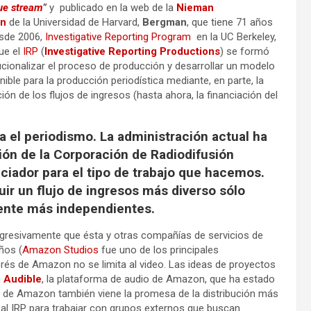
ue stream
”
y
publicado en la web de la
Nieman
on
de la Universidad de Harvard,
Bergman
, que tiene 71 años
desde 2006,
Investigative Reporting Program
en la UC Berkeley,
ue el
IRP
(
Investigative Reporting Productions
) se formó
tucionalizar el proceso de producción y desarrollar un modelo
ible para la producción periodística mediante, en parte, la
ción de los flujos de ingresos (hasta ahora, la financiación del
 el periodismo. La administración actual ha
ión de la Corporación de Radiodifusión
ciador para el tipo de trabajo que hacemos.
r un flujo de ingresos más diverso sólo
ente más independientes.
agresivamente que ésta y otras compañías de servicios de
ños (
Amazon Studios
fue uno de los principales
erés de Amazon no se limita al video. Las ideas de proyectos
n
Audible
, la plataforma de audio de Amazon, que ha estado
o de Amazon también viene la promesa de la distribución más
a al IRP para trabajar con grupos externos que buscan