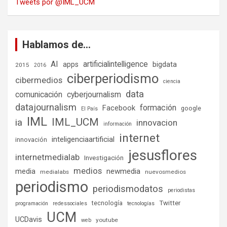
Tweets por @IML_UCM
Hablamos de…
AI
artificialintelligence
bigdata
apps
2015
2016
ciberperiodismo
cibermedios
ciencia
data
comunicación
cyberjournalism
datajournalism
formación
Facebook
google
El País
IML
IML_UCM
ia
innovacion
información
internet
inteligenciaartificial
innovación
jesusflores
internetmedialab
Investigación
medios
media
newmedia
medialabs
nuevosmedios
periodismo
periodismodatos
periodistas
tecnología
Twitter
programación
redessociales
tecnologías
UCM
UCDavis
youtube
web