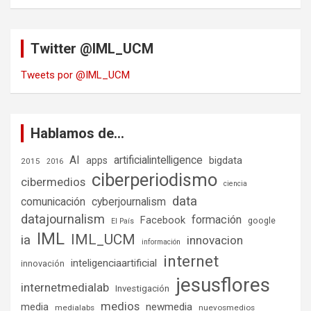
Twitter @IML_UCM
Tweets por @IML_UCM
Hablamos de…
AI
artificialintelligence
bigdata
apps
2015
2016
ciberperiodismo
cibermedios
ciencia
data
comunicación
cyberjournalism
datajournalism
formación
Facebook
google
El País
IML
IML_UCM
ia
innovacion
información
internet
inteligenciaartificial
innovación
jesusflores
internetmedialab
Investigación
medios
media
newmedia
medialabs
nuevosmedios