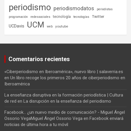
periodismo
periodismodatos
periodistas
tecnología
Twitter
programación
redessociales
tecnologías
UCM
UCDavis
youtube
web
Comentarios recientes
«Ciberperiodismo en Iberoamérica», nuevo libro | salaverria.es
en
Un libro recoge los primeros 20 años de ciberperiodismo en
Iberoamérica
La enseñanza disruptiva en la formación periodística | Cultura
de red
en
La disrupción en la enseñanza del periodismo
Facebook... ¿un nuevo medio de comunicación? - Miguel Ángel
Ossorio VegaMiguel Ángel Ossorio Vega
en
Facebook enviará
noticias de última hora a tu móvil