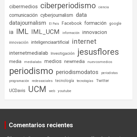
ciberperiodismo
cibermedios
ciencia
data
comunicación
cyberjournalism
datajournalism
formación
Facebook
google
El País
IML
IML_UCM
ia
innovacion
información
internet
inteligenciaartificial
innovación
jesusflores
internetmedialab
Investigación
medios
media
newmedia
medialabs
nuevosmedios
periodismo
periodismodatos
periodistas
tecnología
Twitter
programación
redessociales
tecnologías
UCM
UCDavis
youtube
web
Comentarios recientes