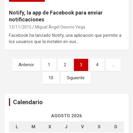
Notify, la app de Facebook para enviar
notificaciones
13/11/2015
Miguel Ángel Ossorio Vega
Facebook ha lanzado Notify, una aplicación que permite a
los usuarios que la instalen en sus…
Navegación
Anterior
1
2
3
4
…
de
10
Siguiente
entradas
Calendario
AGOSTO 2026
L
M
X
J
V
S
D