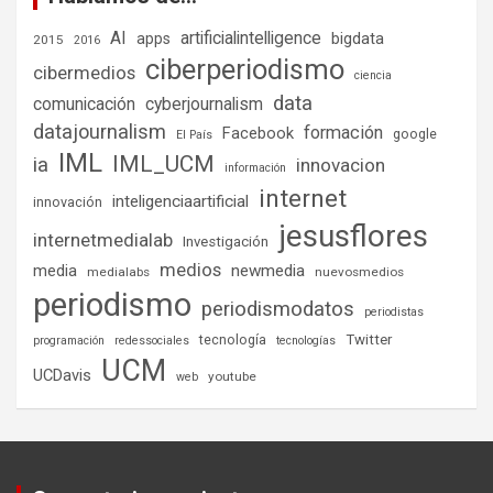
AI
artificialintelligence
bigdata
apps
2015
2016
ciberperiodismo
cibermedios
ciencia
data
comunicación
cyberjournalism
datajournalism
formación
Facebook
google
El País
IML
IML_UCM
ia
innovacion
información
internet
inteligenciaartificial
innovación
jesusflores
internetmedialab
Investigación
medios
media
newmedia
medialabs
nuevosmedios
periodismo
periodismodatos
periodistas
tecnología
Twitter
programación
redessociales
tecnologías
UCM
UCDavis
youtube
web