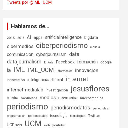
Tweets por @IML_UCM
Hablamos de…
AI
artificialintelligence
bigdata
apps
2015
2016
ciberperiodismo
cibermedios
ciencia
data
comunicación
cyberjournalism
datajournalism
formación
Facebook
google
El País
IML
IML_UCM
ia
innovacion
información
internet
inteligenciaartificial
innovación
jesusflores
internetmedialab
Investigación
medios
media
newmedia
medialabs
nuevosmedios
periodismo
periodismodatos
periodistas
tecnología
Twitter
programación
redessociales
tecnologías
UCM
UCDavis
youtube
web