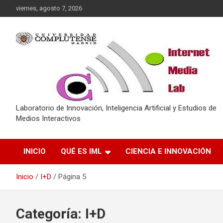
Saltar
viernes, agosto 7, 2026
al
contenido
Laboratorio de Innovación, Inteligencia Artificial y Estudios de
Medios Interactivos
INICIO
QUÉ ES IML
CIENCIA E INNOVACIÓN
Inicio
I+D
Página 5
Categoría:
I+D