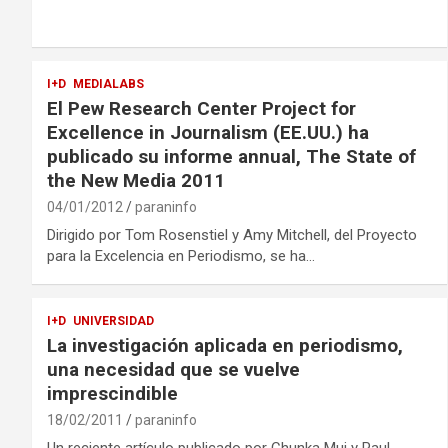
I+D
MEDIALABS
El Pew Research Center Project for
Excellence in Journalism (EE.UU.) ha
publicado su informe annual, The State of
the New Media 2011
04/01/2012
paraninfo
Dirigido por Tom Rosenstiel y Amy Mitchell, del Proyecto
para la Excelencia en Periodismo, se ha…
I+D
UNIVERSIDAD
La investigación aplicada en periodismo,
una necesidad que se vuelve
imprescindible
18/02/2011
paraninfo
Un reciente artículo publicado por Chunka Mui y Paul