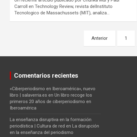
Carroll en Technology Review, revista delInstituto
Tecnologico de Massachussets (MIT), analiza…
Navegación
Anterior
1
de
entradas
Comentarios recientes
«Ciberperiodismo en Iberoamérica», nuevo
libro | salaverria.es
en
Un libro recoge los
primeros 20 años de ciberperiodismo en
Iberoamérica
La enseñanza disruptiva en la formación
periodística | Cultura de red
en
La disrupción
en la enseñanza del periodismo