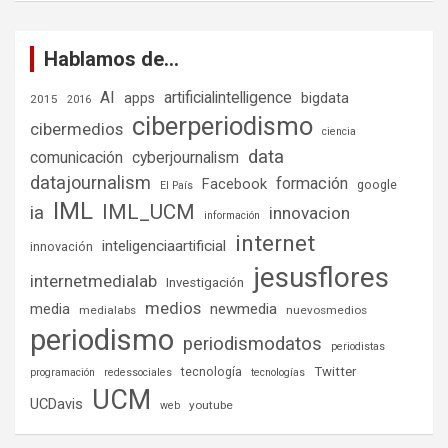
Hablamos de…
AI
artificialintelligence
bigdata
apps
2015
2016
ciberperiodismo
cibermedios
ciencia
data
comunicación
cyberjournalism
datajournalism
formación
Facebook
google
El País
IML
IML_UCM
ia
innovacion
información
internet
inteligenciaartificial
innovación
jesusflores
internetmedialab
Investigación
medios
media
newmedia
medialabs
nuevosmedios
periodismo
periodismodatos
periodistas
tecnología
Twitter
programación
redessociales
tecnologías
UCM
UCDavis
youtube
web