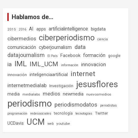
Hablamos de…
AI
artificialintelligence
bigdata
apps
2015
2016
ciberperiodismo
cibermedios
ciencia
data
comunicación
cyberjournalism
datajournalism
formación
Facebook
google
El País
IML
IML_UCM
ia
innovacion
información
internet
inteligenciaartificial
innovación
jesusflores
internetmedialab
Investigación
medios
media
newmedia
medialabs
nuevosmedios
periodismo
periodismodatos
periodistas
tecnología
Twitter
programación
redessociales
tecnologías
UCM
UCDavis
youtube
web