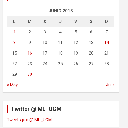
JUNIO 2015
L
M
X
J
V
S
D
1
2
3
4
5
6
7
8
9
10
11
12
13
14
15
16
17
18
19
20
21
22
23
24
25
26
27
28
29
30
« May
Jul »
Twitter @IML_UCM
Tweets por @IML_UCM