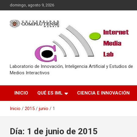
Saltar
domingo, agosto 9, 2026
al
contenido
Laboratorio de Innovación, Inteligencia Artificial y Estudios de
Medios Interactivos
INICIO
QUÉ ES IML
CIENCIA E INNOVACIÓN
Inicio
2015
junio
1
Día:
1 de junio de 2015