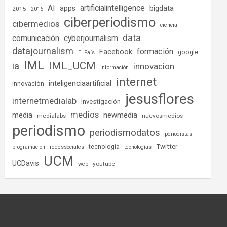
AI
artificialintelligence
bigdata
apps
2015
2016
ciberperiodismo
cibermedios
ciencia
data
comunicación
cyberjournalism
datajournalism
formación
Facebook
google
El País
IML
IML_UCM
ia
innovacion
información
internet
inteligenciaartificial
innovación
jesusflores
internetmedialab
Investigación
medios
media
newmedia
medialabs
nuevosmedios
periodismo
periodismodatos
periodistas
tecnología
Twitter
programación
redessociales
tecnologías
UCM
UCDavis
youtube
web