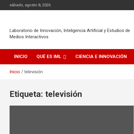
Saltar
sábado, agosto 8, 2026
al
contenido
Laboratorio de Innovación, Inteligencia Artificial y Estudios de
Medios Interactivos
INICIO
QUÉ ES IML
CIENCIA E INNOVACIÓN
Inicio
televisión
Etiqueta:
televisión