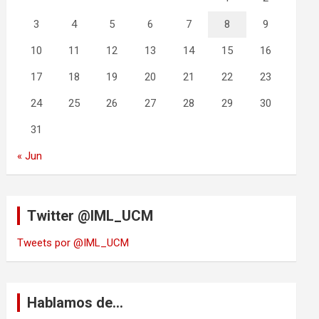
3
4
5
6
7
8
9
10
11
12
13
14
15
16
17
18
19
20
21
22
23
24
25
26
27
28
29
30
31
« Jun
Twitter @IML_UCM
Tweets por @IML_UCM
Hablamos de…