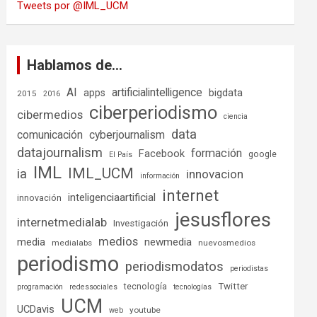
Tweets por @IML_UCM
Hablamos de…
AI
artificialintelligence
bigdata
apps
2015
2016
ciberperiodismo
cibermedios
ciencia
data
comunicación
cyberjournalism
datajournalism
formación
Facebook
google
El País
IML
IML_UCM
ia
innovacion
información
internet
inteligenciaartificial
innovación
jesusflores
internetmedialab
Investigación
medios
media
newmedia
medialabs
nuevosmedios
periodismo
periodismodatos
periodistas
tecnología
Twitter
programación
redessociales
tecnologías
UCM
UCDavis
youtube
web