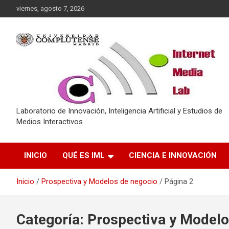
Saltar
viernes, agosto 7, 2026
al
contenido
Laboratorio de Innovación, Inteligencia Artificial y Estudios de
Medios Interactivos
INICIO
QUÉ ES IML
CIENCIA E INNOVACIÓN
Inicio
Prospectiva y Modelos de negocio
Página 2
Categoría:
Prospectiva y Modelo