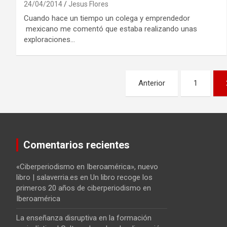
24/04/2014
Jesus Flores
Cuando hace un tiempo un colega y emprendedor
mexicano me comentó que estaba realizando unas
exploraciones…
Navegación
Anterior
1
de
entradas
Comentarios recientes
«Ciberperiodismo en Iberoamérica», nuevo
libro | salaverria.es
en
Un libro recoge los
primeros 20 años de ciberperiodismo en
Iberoamérica
La enseñanza disruptiva en la formación