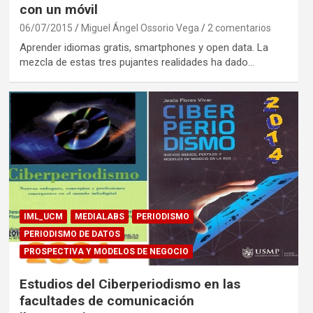
con un móvil
06/07/2015
Miguel Ángel Ossorio Vega
2 comentarios
Aprender idiomas gratis, smartphones y open data. La
mezcla de estas tres pujantes realidades ha dado…
IML_UCM
MEDIALABS
PERIODISMO
PERIODISMO DE DATOS
PROSPECTIVA Y MODELOS DE NEGOCIO
Estudios del Ciberperiodismo en las
facultades de comunicación