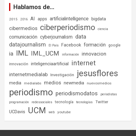
Hablamos de…
AI
artificialintelligence
bigdata
apps
2015
2016
ciberperiodismo
cibermedios
ciencia
data
comunicación
cyberjournalism
datajournalism
formación
Facebook
google
El País
IML
IML_UCM
ia
innovacion
información
internet
inteligenciaartificial
innovación
jesusflores
internetmedialab
Investigación
medios
media
newmedia
medialabs
nuevosmedios
periodismo
periodismodatos
periodistas
tecnología
Twitter
programación
redessociales
tecnologías
UCM
UCDavis
youtube
web