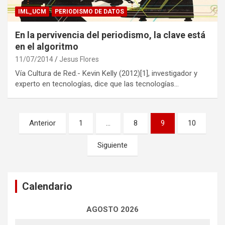
IML_UCM
PERIODISMO DE DATOS
En la pervivencia del periodismo, la clave está
en el algoritmo
11/07/2014
Jesus Flores
Vía Cultura de Red.- Kevin Kelly (2012)[1], investigador y
experto en tecnologías, dice que las tecnologías…
Navegación
Anterior
1
…
8
9
10
de
Siguiente
entradas
Calendario
AGOSTO 2026