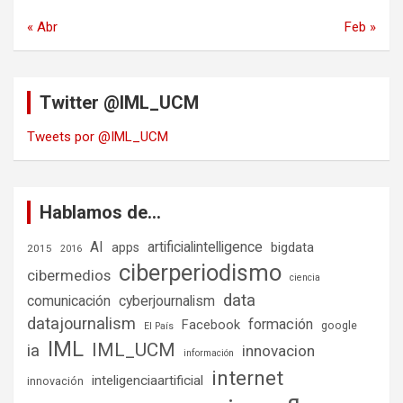
« Abr
Feb »
Twitter @IML_UCM
Tweets por @IML_UCM
Hablamos de…
AI
artificialintelligence
bigdata
apps
2015
2016
ciberperiodismo
cibermedios
ciencia
data
comunicación
cyberjournalism
datajournalism
formación
Facebook
google
El País
IML
IML_UCM
ia
innovacion
información
internet
inteligenciaartificial
innovación