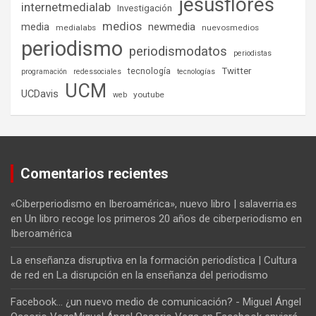
jesusflores
internetmedialab
Investigación
medios
media
newmedia
medialabs
nuevosmedios
periodismo
periodismodatos
periodistas
tecnología
Twitter
programación
redessociales
tecnologías
UCM
UCDavis
youtube
web
Comentarios recientes
«Ciberperiodismo en Iberoamérica», nuevo libro | salaverria.es
en
Un libro recoge los primeros 20 años de ciberperiodismo en
Iberoamérica
La enseñanza disruptiva en la formación periodística | Cultura
de red
en
La disrupción en la enseñanza del periodismo
Facebook... ¿un nuevo medio de comunicación? - Miguel Ángel