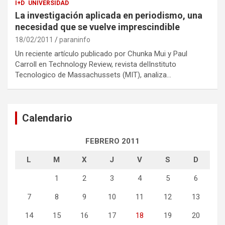
I+D
UNIVERSIDAD
La investigación aplicada en periodismo, una
necesidad que se vuelve imprescindible
18/02/2011
paraninfo
Un reciente artículo publicado por Chunka Mui y Paul
Carroll en Technology Review, revista delInstituto
Tecnologico de Massachussets (MIT), analiza…
Calendario
FEBRERO 2011
L
M
X
J
V
S
D
1
2
3
4
5
6
7
8
9
10
11
12
13
14
15
16
17
18
19
20