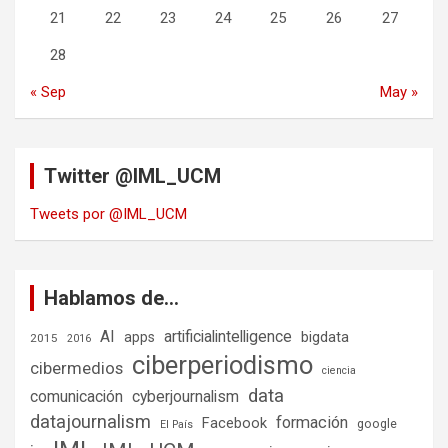
21
22
23
24
25
26
27
28
« Sep
May »
Twitter @IML_UCM
Tweets por @IML_UCM
Hablamos de…
AI
artificialintelligence
bigdata
apps
2015
2016
ciberperiodismo
cibermedios
ciencia
data
comunicación
cyberjournalism
datajournalism
formación
Facebook
google
El País