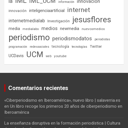
IML
IML_UCM
ia
innovacion
información
internet
inteligenciaartificial
innovación
jesusflores
internetmedialab
Investigación
medios
media
newmedia
medialabs
nuevosmedios
periodismo
periodismodatos
periodistas
tecnología
Twitter
programación
redessociales
tecnologías
UCM
UCDavis
youtube
web
Comentarios recientes
«Ciberperiodismo en Iberoamérica», nuevo libro | salaverria.es
en
Un libro recoge los primeros 20 años de ciberperiodismo en
Iberoamérica
La enseñanza disruptiva en la formación periodística | Cultura