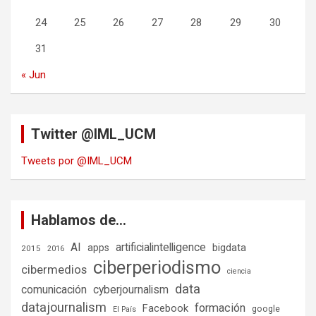
24
25
26
27
28
29
30
31
« Jun
Twitter @IML_UCM
Tweets por @IML_UCM
Hablamos de…
AI
artificialintelligence
bigdata
apps
2015
2016
ciberperiodismo
cibermedios
ciencia
data
comunicación
cyberjournalism
datajournalism
formación
Facebook
google
El País