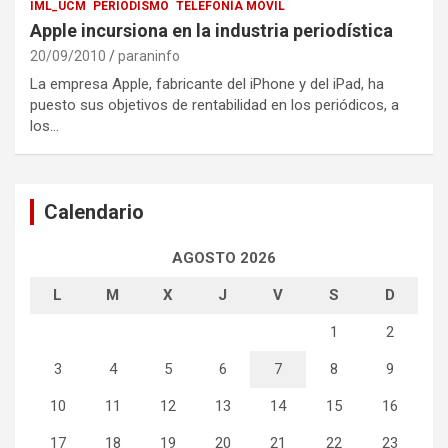
IML_UCM
PERIODISMO
TELEFONÍA MÓVIL
Apple incursiona en la industria periodística
20/09/2010
paraninfo
La empresa Apple, fabricante del iPhone y del iPad, ha
puesto sus objetivos de rentabilidad en los periódicos, a
los…
Calendario
AGOSTO 2026
L
M
X
J
V
S
D
1
2
3
4
5
6
7
8
9
10
11
12
13
14
15
16
17
18
19
20
21
22
23