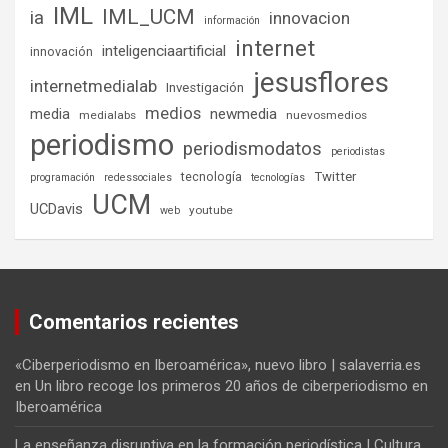
IML
IML_UCM
ia
innovacion
información
internet
inteligenciaartificial
innovación
jesusflores
internetmedialab
Investigación
medios
media
newmedia
medialabs
nuevosmedios
periodismo
periodismodatos
periodistas
tecnología
Twitter
programación
redessociales
tecnologías
UCM
UCDavis
youtube
web
Comentarios recientes
«Ciberperiodismo en Iberoamérica», nuevo libro | salaverria.es
en
Un libro recoge los primeros 20 años de ciberperiodismo en
Iberoamérica
La enseñanza disruptiva en la formación periodística | Cultura