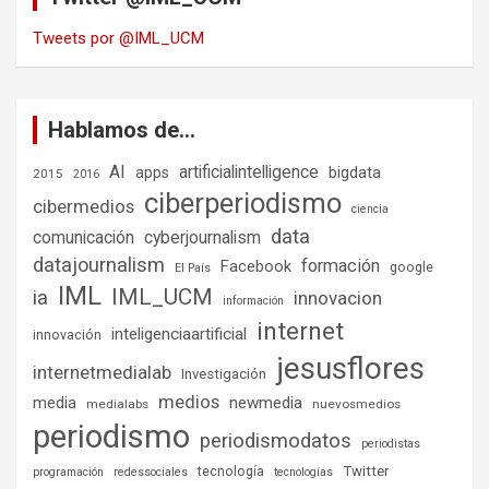
Tweets por @IML_UCM
Hablamos de…
AI
artificialintelligence
bigdata
apps
2015
2016
ciberperiodismo
cibermedios
ciencia
data
comunicación
cyberjournalism
datajournalism
formación
Facebook
google
El País
IML
IML_UCM
ia
innovacion
información
internet
inteligenciaartificial
innovación
jesusflores
internetmedialab
Investigación
medios
media
newmedia
medialabs
nuevosmedios
periodismo
periodismodatos
periodistas
tecnología
Twitter
programación
redessociales
tecnologías