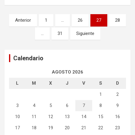
Navegación
Anterior
1
…
26
27
28
de
…
31
Siguiente
entradas
Calendario
AGOSTO 2026
L
M
X
J
V
S
D
1
2
3
4
5
6
7
8
9
10
11
12
13
14
15
16
17
18
19
20
21
22
23