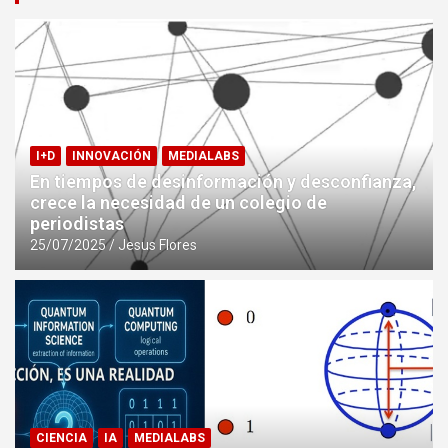
I+D
INNOVACIÓN
MEDIALABS
En tiempos de desinformación y desconfianza,
crece la necesidad de un colegio de
periodistas
25/07/2025
Jesus Flores
CIENCIA
IA
MEDIALABS