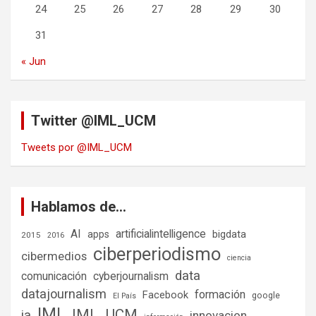
24
25
26
27
28
29
30
31
« Jun
Twitter @IML_UCM
Tweets por @IML_UCM
Hablamos de…
AI
artificialintelligence
bigdata
apps
2015
2016
ciberperiodismo
cibermedios
ciencia
data
comunicación
cyberjournalism
datajournalism
formación
Facebook
google
El País
IML
IML_UCM
ia
innovacion