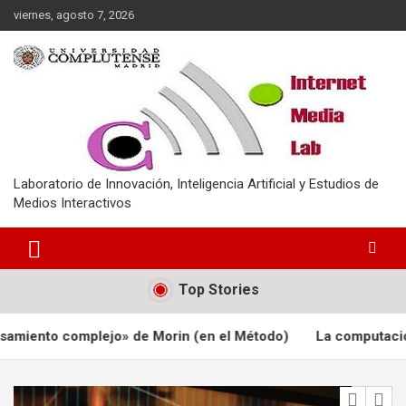
Saltar
viernes, agosto 7, 2026
al
contenido
Laboratorio de Innovación, Inteligencia Artificial y Estudios de
Medios Interactivos
Top Stories
iento complejo» de Morin (en el Método)
La computación cuán