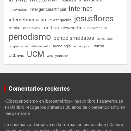
información
internet
inteligenciaartificial
innovación
jesusflores
internetmedialab
Investigación
medios
media
newmedia
medialabs
nuevosmedios
periodismo
periodismodatos
periodistas
tecnología
Twitter
programación
redessociales
tecnologías
UCM
UCDavis
youtube
web
Comentarios recientes
«Ciberperiodismo en Iberoamérica», nuevo libro | salaverria.es
en
Un libro recoge los primeros 20 años de ciberperiodismo en
Iberoamérica
La enseñanza disruptiva en la formación periodística | Cultura
de red
en
La disrupción en la enseñanza del periodismo