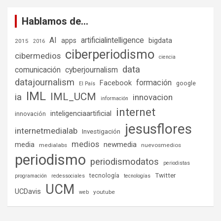
Hablamos de…
AI
artificialintelligence
bigdata
apps
2015
2016
ciberperiodismo
cibermedios
ciencia
data
comunicación
cyberjournalism
datajournalism
formación
Facebook
google
El País
IML
IML_UCM
ia
innovacion
información
internet
inteligenciaartificial
innovación
jesusflores
internetmedialab
Investigación
medios
media
newmedia
medialabs
nuevosmedios
periodismo
periodismodatos
periodistas
tecnología
Twitter
programación
redessociales
tecnologías
UCM
UCDavis
youtube
web