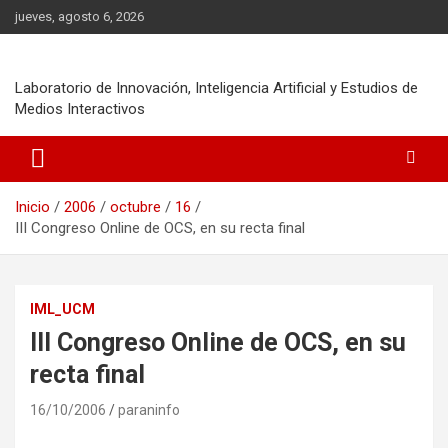
Saltar
jueves, agosto 6, 2026
al
contenido
Laboratorio de Innovación, Inteligencia Artificial y Estudios de
Medios Interactivos
Inicio
2006
octubre
16
III Congreso Online de OCS, en su recta final
IML_UCM
III Congreso Online de OCS, en su
recta final
16/10/2006
paraninfo