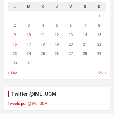
L
M
X
J
V
S
D
1
2
3
4
5
6
7
8
9
10
11
12
13
14
15
16
17
18
19
20
21
22
23
24
25
26
27
28
29
30
31
« Sep
Dic »
Twitter @IML_UCM
Tweets por @IML_UCM