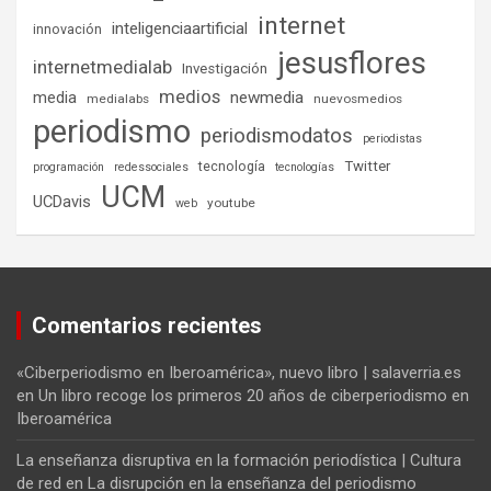
internet
inteligenciaartificial
innovación
jesusflores
internetmedialab
Investigación
medios
media
newmedia
medialabs
nuevosmedios
periodismo
periodismodatos
periodistas
tecnología
Twitter
programación
redessociales
tecnologías
UCM
UCDavis
youtube
web
Comentarios recientes
«Ciberperiodismo en Iberoamérica», nuevo libro | salaverria.es
en
Un libro recoge los primeros 20 años de ciberperiodismo en
Iberoamérica
La enseñanza disruptiva en la formación periodística | Cultura
de red
en
La disrupción en la enseñanza del periodismo