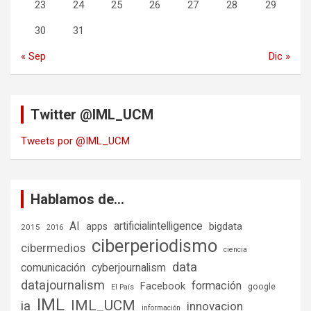
23
24
25
26
27
28
29
30
31
« Sep
Dic »
Twitter @IML_UCM
Tweets por @IML_UCM
Hablamos de…
AI
artificialintelligence
bigdata
apps
2015
2016
ciberperiodismo
cibermedios
ciencia
data
comunicación
cyberjournalism
datajournalism
formación
Facebook
google
El País
IML
IML_UCM
ia
innovacion
información