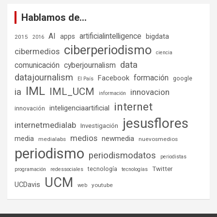
Hablamos de…
AI
artificialintelligence
bigdata
apps
2015
2016
ciberperiodismo
cibermedios
ciencia
data
comunicación
cyberjournalism
datajournalism
formación
Facebook
google
El País
IML
IML_UCM
ia
innovacion
información
internet
inteligenciaartificial
innovación
jesusflores
internetmedialab
Investigación
medios
media
newmedia
medialabs
nuevosmedios
periodismo
periodismodatos
periodistas
tecnología
Twitter
programación
redessociales
tecnologías
UCM
UCDavis
youtube
web