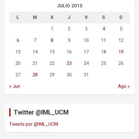
JULIO 2015
L
M
X
J
V
S
D
1
2
3
4
5
6
7
8
9
10
11
12
13
14
15
16
17
18
19
20
21
22
23
24
25
26
27
28
29
30
31
« Jun
Ago »
Twitter @IML_UCM
Tweets por @IML_UCM