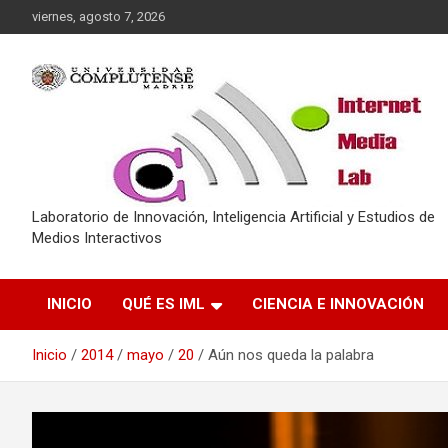
Saltar
viernes, agosto 7, 2026
al
contenido
Laboratorio de Innovación, Inteligencia Artificial y Estudios de
Medios Interactivos
INICIO
QUÉ ES IML
CIENCIA E INNOVACIÓN
Inicio
2014
mayo
20
Aún nos queda la palabra