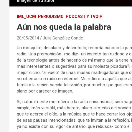
Imagen de su autor
IML_UCM
PERIODISMO
PODCAST Y TVOIP
Aún nos queda la palabra
20/05/2014
Julia González Conde
Un mosquito, desalado y desnutrido, recorría curioso la pan
radio. Una premonición- me dije- un insecto tan ruidoso y c
de la tecnología antes de hacerlo de mi mano que la tie
más interesantes o sugestivas para su molesta picadura?; e
mejor dicho, “al vuelo” de unas musas madrugadoras que de
no ciberradio o radio en internet. Me refiero a aquélla qu
temía a la recién nacida televisión, por mucho que quisie
plano por carecer de imagen.
Sí, naturalmente me refiero a la radio unisensorial, sin i
simple, más versátil, más barato; aludo al medio del sonido 
que te acerca el oído, a la música que te hace cerrar los ojo
de esas pausas intencionadas, que te invitan a la reflexió
ya no existe con su vigor de antaño, que rebusca- como el 