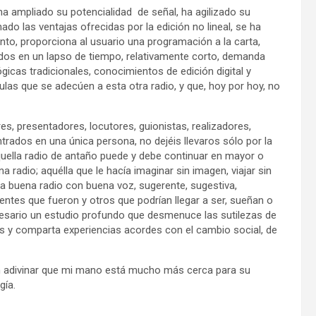
ha ampliado su potencialidad de señal, ha agilizado su
do las ventajas ofrecidas por la edición no lineal, se ha
ento, proporciona al usuario una programación a la carta,
dos en un lapso de tiempo, relativamente corto, demanda
icas tradicionales, conocimientos de edición digital y
las que se adecúen a esta otra radio, y que, hoy por hoy, no
es, presentadores, locutores, guionistas, realizadores,
trados en una única persona, no dejéis llevaros sólo por la
quella radio de antaño puede y debe continuar en mayor o
radio; aquélla que le hacía imaginar sin imagen, viajar sin
 la buena radio con buena voz, sugerente, sugestiva,
entes que fueron y otros que podrían llegar a ser, sueñan o
cesario un estudio profundo que desmenuce las sutilezas de
s y comparta experiencias acordes con el cambio social, de
n adivinar que mi mano está mucho más cerca para su
gía.