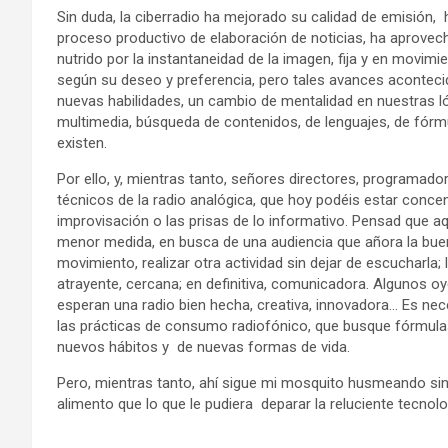
Sin duda, la ciberradio ha mejorado su calidad de emisión, 
proceso productivo de elaboración de noticias, ha aprovecha
nutrido por la instantaneidad de la imagen, fija y en movimi
según su deseo y preferencia, pero tales avances aconteci
nuevas habilidades, un cambio de mentalidad en nuestras lóg
multimedia, búsqueda de contenidos, de lenguajes, de fórmu
existen.
Por ello, y, mientras tanto, señores directores, programador
técnicos de la radio analógica, que hoy podéis estar concen
improvisación o las prisas de lo informativo. Pensad que a
menor medida, en busca de una audiencia que añora la buena 
movimiento, realizar otra actividad sin dejar de escucharla;
atrayente, cercana; en definitiva, comunicadora. Algunos oy
esperan una radio bien hecha, creativa, innovadora… Es ne
las prácticas de consumo radiofónico, que busque fórmula
nuevos hábitos y de nuevas formas de vida.
Pero, mientras tanto, ahí sigue mi mosquito husmeando si
alimento que lo que le pudiera deparar la reluciente tecnolo