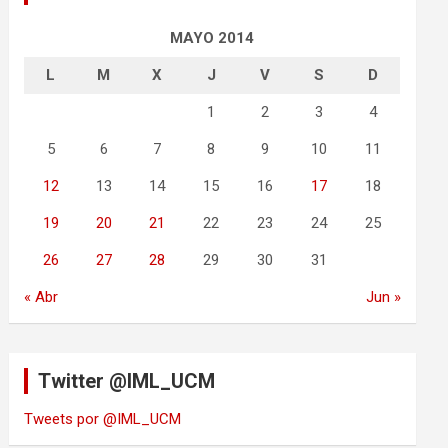
MAYO 2014
L
M
X
J
V
S
D
1
2
3
4
5
6
7
8
9
10
11
12
13
14
15
16
17
18
19
20
21
22
23
24
25
26
27
28
29
30
31
« Abr
Jun »
Twitter @IML_UCM
Tweets por @IML_UCM