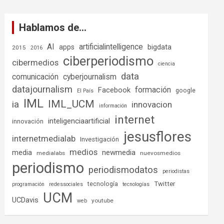
Hablamos de…
AI
artificialintelligence
bigdata
apps
2015
2016
ciberperiodismo
cibermedios
ciencia
data
comunicación
cyberjournalism
datajournalism
formación
Facebook
google
El País
IML
IML_UCM
ia
innovacion
información
internet
inteligenciaartificial
innovación
jesusflores
internetmedialab
Investigación
medios
media
newmedia
medialabs
nuevosmedios
periodismo
periodismodatos
periodistas
tecnología
Twitter
programación
redessociales
tecnologías
UCM
UCDavis
youtube
web