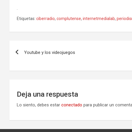
.
Etiquetas:
ciberradio
,
complutense
,
internetmedialab
,
periodi
Navegación
Youtube y los videojuegos
de
entradas
Deja una respuesta
Lo siento, debes estar
conectado
para publicar un comenta