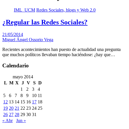
IML_UCM
Redes Sociales, blogs y Web 2.0
¿Regular las Redes Sociales?
21/05/2014
Miguel Ángel Ossorio Vega
Recientes acontecimientos han puesto de actualidad una pregunta
que muchos políticos llevaban tiempo haciéndose: ¿hay que…
Calendario
mayo 2014
L
M
X
J
V
S
D
1
2
3
4
5
6
7
8
9
10
11
12
13
14
15
16
17
18
19
20
21
22
23
24
25
26
27
28
29
30
31
« Abr
Jun »