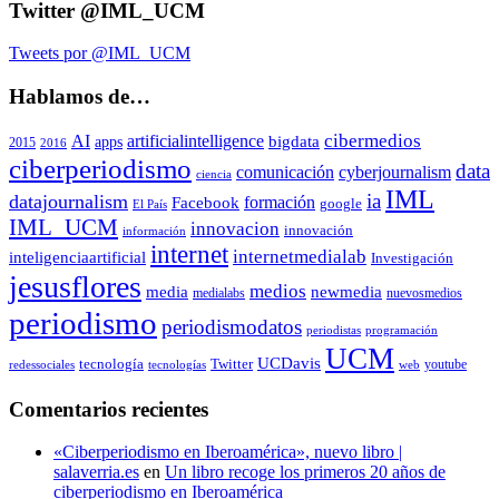
Twitter @IML_UCM
Tweets por @IML_UCM
Hablamos de…
cibermedios
AI
artificialintelligence
apps
bigdata
2015
2016
ciberperiodismo
data
comunicación
cyberjournalism
ciencia
IML
ia
datajournalism
formación
Facebook
google
El País
IML_UCM
innovacion
innovación
información
internet
internetmedialab
inteligenciaartificial
Investigación
jesusflores
medios
newmedia
media
medialabs
nuevosmedios
periodismo
periodismodatos
periodistas
programación
UCM
UCDavis
Twitter
tecnología
youtube
redessociales
tecnologías
web
Comentarios recientes
«Ciberperiodismo en Iberoamérica», nuevo libro |
salaverria.es
en
Un libro recoge los primeros 20 años de
ciberperiodismo en Iberoamérica