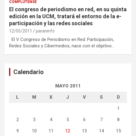
COMPLUTENSE
El congreso de periodismo en red, en su quinta
edición en la UCM, tratará el entorno de la e-
participación y las redes sociales
12/05/2011
paraninfo
El V Congreso de Periodismo en Red: Participación,
Redes Sociales y Cibermedios, nace con el objetivo…
Calendario
MAYO 2011
L
M
X
J
V
S
D
1
2
3
4
5
6
7
8
9
10
11
12
13
14
15