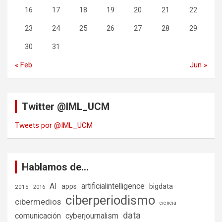
16
17
18
19
20
21
22
23
24
25
26
27
28
29
30
31
« Feb
Jun »
Twitter @IML_UCM
Tweets por @IML_UCM
Hablamos de…
AI
artificialintelligence
bigdata
apps
2015
2016
ciberperiodismo
cibermedios
ciencia
data
comunicación
cyberjournalism