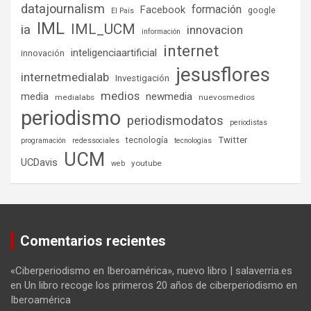
datajournalism
formación
Facebook
google
El País
IML
IML_UCM
ia
innovacion
información
internet
inteligenciaartificial
innovación
jesusflores
internetmedialab
Investigación
medios
media
newmedia
medialabs
nuevosmedios
periodismo
periodismodatos
periodistas
tecnología
Twitter
programación
redessociales
tecnologías
UCM
UCDavis
youtube
web
Comentarios recientes
«Ciberperiodismo en Iberoamérica», nuevo libro | salaverria.es
en
Un libro recoge los primeros 20 años de ciberperiodismo en
Iberoamérica