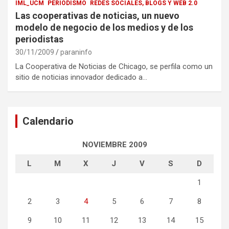
IML_UCM
PERIODISMO
REDES SOCIALES, BLOGS Y WEB 2.0
Las cooperativas de noticias, un nuevo
modelo de negocio de los medios y de los
periodistas
30/11/2009
paraninfo
La Cooperativa de Noticias de Chicago, se perfila como un
sitio de noticias innovador dedicado a…
Calendario
NOVIEMBRE 2009
L
M
X
J
V
S
D
1
2
3
4
5
6
7
8
9
10
11
12
13
14
15