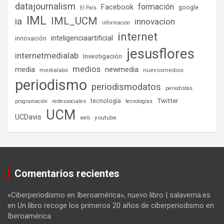
datajournalism
formación
Facebook
google
El País
IML
IML_UCM
ia
innovacion
información
internet
inteligenciaartificial
innovación
jesusflores
internetmedialab
Investigación
medios
media
newmedia
medialabs
nuevosmedios
periodismo
periodismodatos
periodistas
tecnología
Twitter
programación
redessociales
tecnologías
UCM
UCDavis
youtube
web
Comentarios recientes
«Ciberperiodismo en Iberoamérica», nuevo libro | salaverria.es
en
Un libro recoge los primeros 20 años de ciberperiodismo en
Iberoamérica