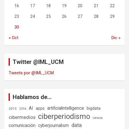
16
17
18
19
20
21
22
23
24
25
26
27
28
29
30
« Oct
Dic »
Twitter @IML_UCM
Tweets por @IML_UCM
Hablamos de…
AI
artificialintelligence
bigdata
apps
2015
2016
ciberperiodismo
cibermedios
ciencia
data
comunicación
cyberjournalism