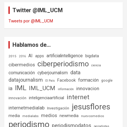
Twitter @IML_UCM
Tweets por @IML_UCM
Hablamos de…
AI
artificialintelligence
bigdata
apps
2015
2016
ciberperiodismo
cibermedios
ciencia
data
comunicación
cyberjournalism
datajournalism
formación
Facebook
google
El País
IML
IML_UCM
ia
innovacion
información
internet
inteligenciaartificial
innovación
jesusflores
internetmedialab
Investigación
medios
media
newmedia
medialabs
nuevosmedios
periodismo
periodismodatos
periodistas