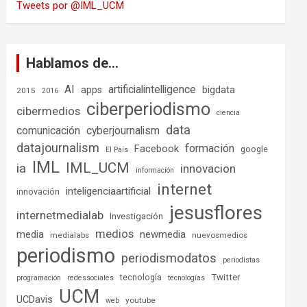
Tweets por @IML_UCM
Hablamos de…
AI
artificialintelligence
bigdata
apps
2015
2016
ciberperiodismo
cibermedios
ciencia
data
comunicación
cyberjournalism
datajournalism
formación
Facebook
google
El País
IML
IML_UCM
ia
innovacion
información
internet
inteligenciaartificial
innovación
jesusflores
internetmedialab
Investigación
medios
media
newmedia
medialabs
nuevosmedios
periodismo
periodismodatos
periodistas
tecnología
Twitter
programación
redessociales
tecnologías
UCM
UCDavis
youtube
web