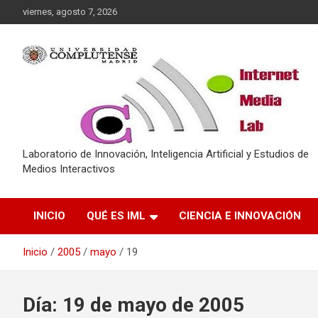
Saltar
viernes, agosto 7, 2026
al
contenido
Laboratorio de Innovación, Inteligencia Artificial y Estudios de
Medios Interactivos
INICIO
QUÉ ES IML
CIENCIA E INNOVACIÓN
Inicio
2005
mayo
19
Día:
19 de mayo de 2005