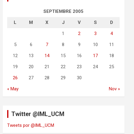
SEPTIEMBRE 2005
L
M
X
J
V
S
D
1
2
3
4
5
6
7
8
9
10
11
12
13
14
15
16
17
18
19
20
21
22
23
24
25
26
27
28
29
30
« May
Nov »
Twitter @IML_UCM
Tweets por @IML_UCM