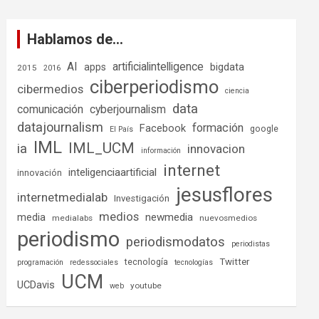
Hablamos de…
AI
artificialintelligence
bigdata
apps
2015
2016
ciberperiodismo
cibermedios
ciencia
data
comunicación
cyberjournalism
datajournalism
formación
Facebook
google
El País
IML
IML_UCM
ia
innovacion
información
internet
inteligenciaartificial
innovación
jesusflores
internetmedialab
Investigación
medios
media
newmedia
medialabs
nuevosmedios
periodismo
periodismodatos
periodistas
tecnología
Twitter
programación
redessociales
tecnologías
UCM
UCDavis
youtube
web