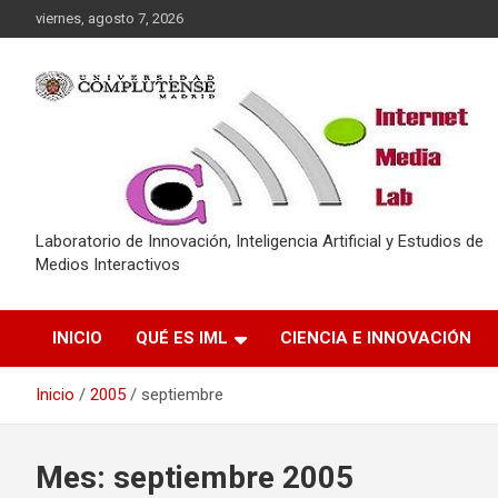
Saltar
viernes, agosto 7, 2026
al
contenido
Laboratorio de Innovación, Inteligencia Artificial y Estudios de
Medios Interactivos
INICIO
QUÉ ES IML
CIENCIA E INNOVACIÓN
Inicio
2005
septiembre
Mes:
septiembre 2005