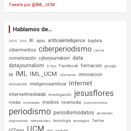
Tweets por @IML_UCM
Hablamos de…
AI
artificialintelligence
bigdata
apps
2015
2016
ciberperiodismo
cibermedios
ciencia
data
comunicación
cyberjournalism
datajournalism
formación
Facebook
google
El País
IML
IML_UCM
ia
innovacion
información
internet
inteligenciaartificial
innovación
jesusflores
internetmedialab
Investigación
medios
media
newmedia
medialabs
nuevosmedios
periodismo
periodismodatos
periodistas
tecnología
Twitter
programación
redessociales
tecnologías
UCM
UCDavis
youtube
web