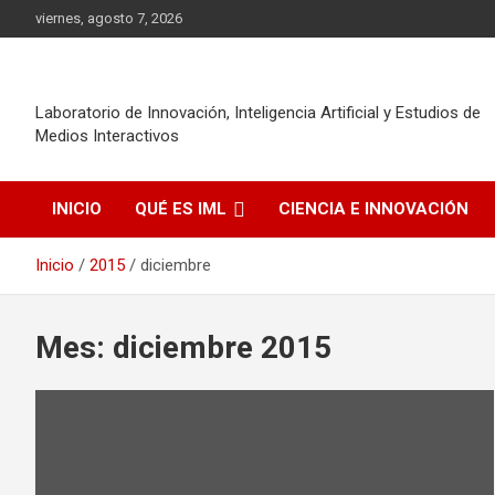
Saltar
viernes, agosto 7, 2026
al
contenido
Laboratorio de Innovación, Inteligencia Artificial y Estudios de
Medios Interactivos
INICIO
QUÉ ES IML
CIENCIA E INNOVACIÓN
Inicio
2015
diciembre
Mes:
diciembre 2015