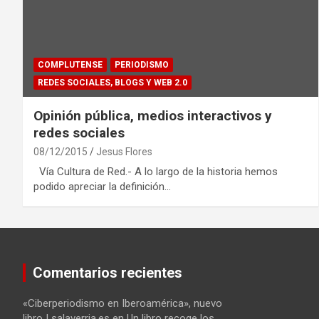
COMPLUTENSE
PERIODISMO
REDES SOCIALES, BLOGS Y WEB 2.0
Opinión pública, medios interactivos y
redes sociales
08/12/2015
Jesus Flores
Vía Cultura de Red.- A lo largo de la historia hemos
podido apreciar la definición…
Comentarios recientes
«Ciberperiodismo en Iberoamérica», nuevo
libro | salaverria.es
en
Un libro recoge los