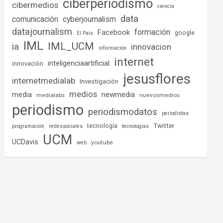
ciberperiodismo
cibermedios
ciencia
data
comunicación
cyberjournalism
datajournalism
formación
Facebook
google
El País
IML
IML_UCM
ia
innovacion
información
internet
inteligenciaartificial
innovación
jesusflores
internetmedialab
Investigación
medios
media
newmedia
medialabs
nuevosmedios
periodismo
periodismodatos
periodistas
tecnología
Twitter
programación
redessociales
tecnologías
UCM
UCDavis
youtube
web