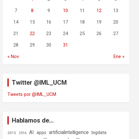
7
8
9
10
11
12
13
14
15
16
17
18
19
20
21
22
23
24
25
26
27
28
29
30
31
« Nov
Ene »
Twitter @IML_UCM
Tweets por @IML_UCM
Hablamos de…
AI
artificialintelligence
bigdata
apps
2015
2016