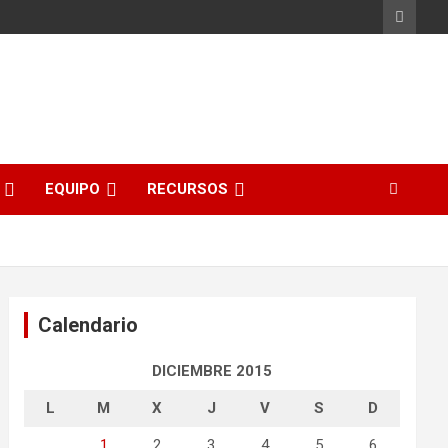
EQUIPO
RECURSOS
Calendario
DICIEMBRE 2015
L
M
X
J
V
S
D
1
2
3
4
5
6