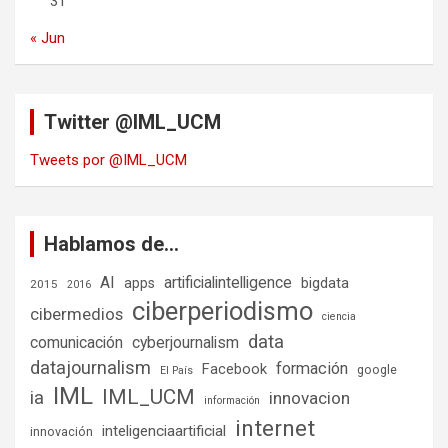
31
« Jun
Twitter @IML_UCM
Tweets por @IML_UCM
Hablamos de…
AI
artificialintelligence
bigdata
apps
2015
2016
ciberperiodismo
cibermedios
ciencia
data
comunicación
cyberjournalism
datajournalism
formación
Facebook
google
El País
IML
IML_UCM
ia
innovacion
información
internet
inteligenciaartificial
innovación