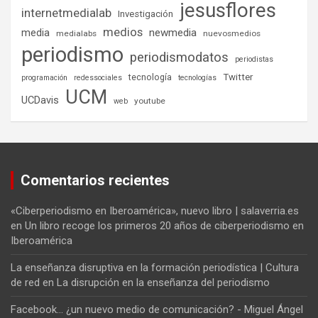
jesusflores
internetmedialab
Investigación
medios
media
newmedia
medialabs
nuevosmedios
periodismo
periodismodatos
periodistas
tecnología
Twitter
programación
redessociales
tecnologías
UCM
UCDavis
youtube
web
Comentarios recientes
«Ciberperiodismo en Iberoamérica», nuevo libro | salaverria.es
en
Un libro recoge los primeros 20 años de ciberperiodismo en
Iberoamérica
La enseñanza disruptiva en la formación periodística | Cultura
de red
en
La disrupción en la enseñanza del periodismo
Facebook... ¿un nuevo medio de comunicación? - Miguel Ángel