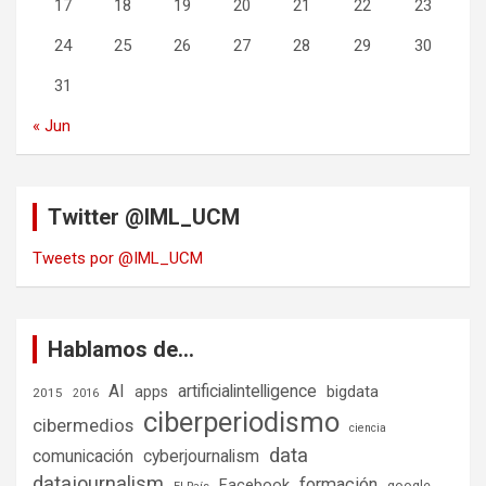
17
18
19
20
21
22
23
24
25
26
27
28
29
30
31
« Jun
Twitter @IML_UCM
Tweets por @IML_UCM
Hablamos de…
AI
artificialintelligence
bigdata
apps
2015
2016
ciberperiodismo
cibermedios
ciencia
data
comunicación
cyberjournalism
datajournalism
formación
Facebook
google