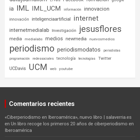
El País
IML
IML_UCM
ia
innovacion
información
internet
inteligenciaartificial
innovación
jesusflores
internetmedialab
Investigación
medios
media
newmedia
medialabs
nuevosmedios
periodismo
periodismodatos
periodistas
tecnología
Twitter
programación
redessociales
tecnologías
UCM
UCDavis
youtube
web
Comentarios recientes
«Ciberperiodismo en Iberoamérica», nuevo libro | salaverria.es
en
Un libro recoge los primeros 20 años de ciberperiodismo en
Iberoamérica