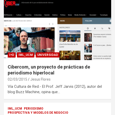
I+D
IML_UCM
UNIVERSIDAD
Cibercom, un proyecto de prácticas de
periodismo hiperlocal
02/03/2015
Jesus Flores
Vía Cultura de Red.- El Prof. Jeff Jarvis (2012), autor del
blog Buzz Machine, opina que…
IML_UCM
PERIODISMO
PROSPECTIVA Y MODELOS DE NEGOCIO