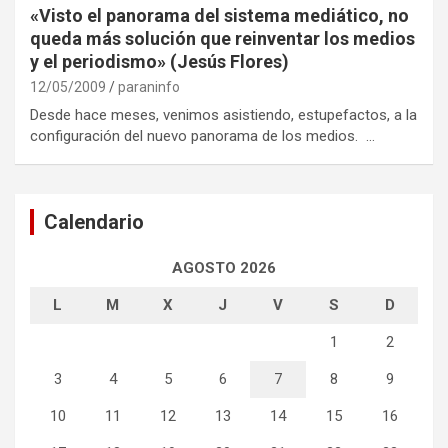
«Visto el panorama del sistema mediático, no
queda más solución que reinventar los medios
y el periodismo» (Jesús Flores)
12/05/2009
paraninfo
Desde hace meses, venimos asistiendo, estupefactos, a la
configuración del nuevo panorama de los medios. …
Calendario
AGOSTO 2026
L
M
X
J
V
S
D
1
2
3
4
5
6
7
8
9
10
11
12
13
14
15
16