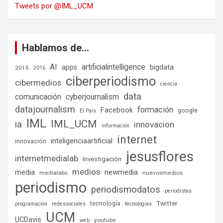
Tweets por @IML_UCM
Hablamos de…
AI
artificialintelligence
bigdata
apps
2015
2016
ciberperiodismo
cibermedios
ciencia
data
comunicación
cyberjournalism
datajournalism
formación
Facebook
google
El País
IML
IML_UCM
ia
innovacion
información
internet
inteligenciaartificial
innovación
jesusflores
internetmedialab
Investigación
medios
media
newmedia
medialabs
nuevosmedios
periodismo
periodismodatos
periodistas
tecnología
Twitter
programación
redessociales
tecnologías
UCM
UCDavis
youtube
web