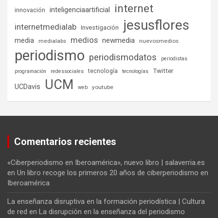
internet
inteligenciaartificial
innovación
jesusflores
internetmedialab
Investigación
medios
media
newmedia
medialabs
nuevosmedios
periodismo
periodismodatos
periodistas
tecnología
Twitter
programación
redessociales
tecnologías
UCM
UCDavis
youtube
web
Comentarios recientes
«Ciberperiodismo en Iberoamérica», nuevo libro | salaverria.es
en
Un libro recoge los primeros 20 años de ciberperiodismo en
Iberoamérica
La enseñanza disruptiva en la formación periodística | Cultura
de red
en
La disrupción en la enseñanza del periodismo