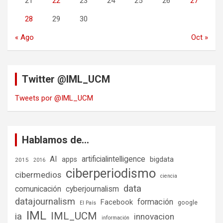
21
22
23
24
25
26
27
28
29
30
« Ago
Oct »
Twitter @IML_UCM
Tweets por @IML_UCM
Hablamos de…
AI
artificialintelligence
bigdata
apps
2015
2016
ciberperiodismo
cibermedios
ciencia
data
comunicación
cyberjournalism
datajournalism
formación
Facebook
google
El País
IML
IML_UCM
ia
innovacion
información