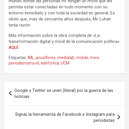
mundo donde las personas no tengan un móvil que les
permita estar conectadas en todo momento con su
entorno inmediato y con toda la sociedad en general. Es
obvio que, más de cincuenta años después, Mc Luhan
tenía razón.
Más información sobre la obra completa de «La
transformación digital y móvil de la comunicación política»
AQUÍ
Etiquetas:
IML
,
jesusflores
,
medialab
,
mobile
,
movi
,
periodismomovil
,
telefonica
,
UCM
Navegación
Google y Twitter se unen (literal) por la guerra de las
de
noticias
entradas
Signal, la herramienta de Facebook e Instagram para
periodistas