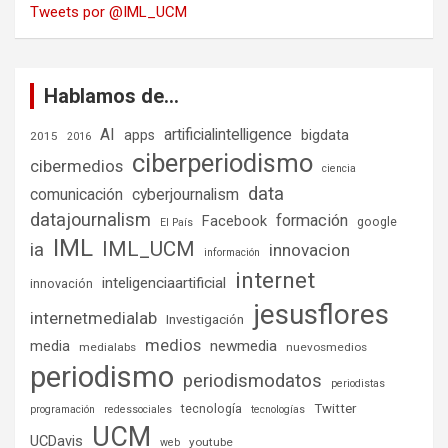
Tweets por @IML_UCM
Hablamos de…
AI
artificialintelligence
bigdata
apps
2015
2016
ciberperiodismo
cibermedios
ciencia
data
comunicación
cyberjournalism
datajournalism
formación
Facebook
google
El País
IML
IML_UCM
ia
innovacion
información
internet
inteligenciaartificial
innovación
jesusflores
internetmedialab
Investigación
medios
media
newmedia
medialabs
nuevosmedios
periodismo
periodismodatos
periodistas
tecnología
Twitter
programación
redessociales
tecnologías
UCM
UCDavis
youtube
web