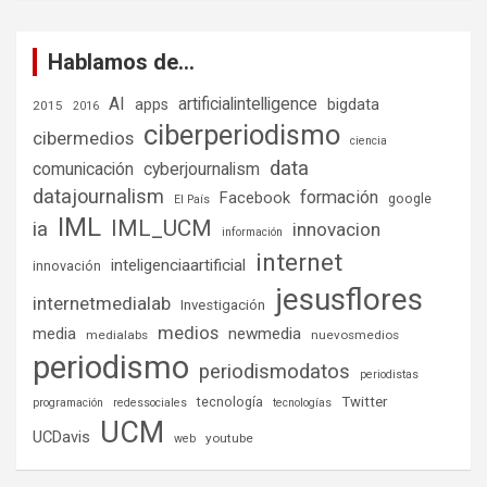
Hablamos de…
AI
artificialintelligence
bigdata
apps
2015
2016
ciberperiodismo
cibermedios
ciencia
data
comunicación
cyberjournalism
datajournalism
formación
Facebook
google
El País
IML
IML_UCM
ia
innovacion
información
internet
inteligenciaartificial
innovación
jesusflores
internetmedialab
Investigación
medios
media
newmedia
medialabs
nuevosmedios
periodismo
periodismodatos
periodistas
tecnología
Twitter
programación
redessociales
tecnologías
UCM
UCDavis
youtube
web