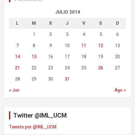
JULIO 2014
L
M
X
J
V
S
D
1
2
3
4
5
6
7
8
9
10
11
12
13
14
15
16
17
18
19
20
21
22
23
24
25
26
27
28
29
30
31
« Jun
Ago »
Twitter @IML_UCM
Tweets por @IML_UCM