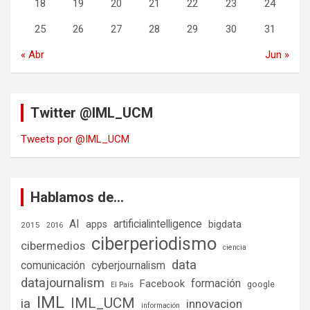
18
19
20
21
22
23
24
25
26
27
28
29
30
31
« Abr
Jun »
Twitter @IML_UCM
Tweets por @IML_UCM
Hablamos de…
AI
artificialintelligence
bigdata
apps
2015
2016
ciberperiodismo
cibermedios
ciencia
data
comunicación
cyberjournalism
datajournalism
formación
Facebook
google
El País
IML
IML_UCM
ia
innovacion
información