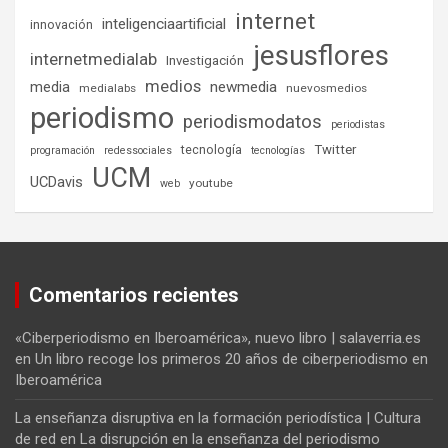
internet
inteligenciaartificial
innovación
jesusflores
internetmedialab
Investigación
medios
media
newmedia
medialabs
nuevosmedios
periodismo
periodismodatos
periodistas
tecnología
Twitter
programación
redessociales
tecnologías
UCM
UCDavis
youtube
web
Comentarios recientes
«Ciberperiodismo en Iberoamérica», nuevo libro | salaverria.es
en
Un libro recoge los primeros 20 años de ciberperiodismo en
Iberoamérica
La enseñanza disruptiva en la formación periodística | Cultura
de red
en
La disrupción en la enseñanza del periodismo