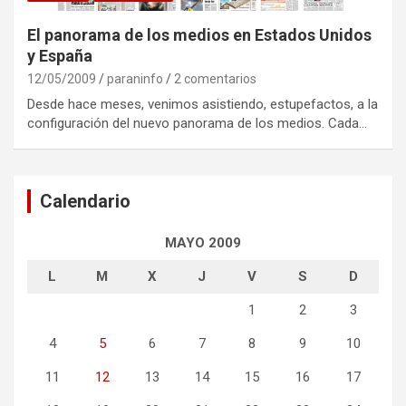
El panorama de los medios en Estados Unidos
y España
12/05/2009
paraninfo
2 comentarios
Desde hace meses, venimos asistiendo, estupefactos, a la
configuración del nuevo panorama de los medios. Cada…
Calendario
MAYO 2009
L
M
X
J
V
S
D
1
2
3
4
5
6
7
8
9
10
11
12
13
14
15
16
17