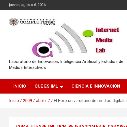
Saltar
jueves, agosto 6, 2026
al
contenido
Laboratorio de Innovación, Inteligencia Artificial y Estudios de
Medios Interactivos
INICIO
QUÉ ES IML
CIENCIA E INNOVACIÓN
Inicio
2009
abril
7
El Foro universitario de medios digitale
COMPLUTENSE
IML_UCM
REDES SOCIALES, BLOGS Y WEB