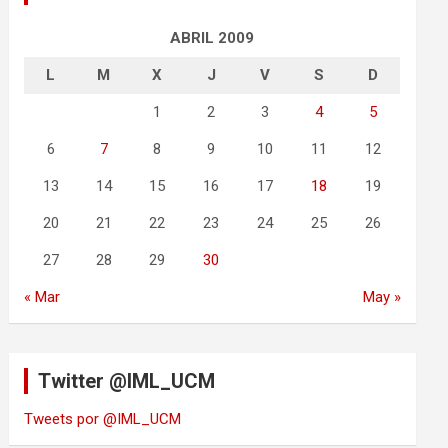
ABRIL 2009
L
M
X
J
V
S
D
1
2
3
4
5
6
7
8
9
10
11
12
13
14
15
16
17
18
19
20
21
22
23
24
25
26
27
28
29
30
« Mar
May »
Twitter @IML_UCM
Tweets por @IML_UCM