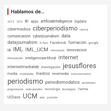
Hablamos de…
AI
artificialintelligence
bigdata
apps
2015
2016
ciberperiodismo
cibermedios
ciencia
data
comunicación
cyberjournalism
datajournalism
formación
Facebook
google
El País
IML
IML_UCM
ia
innovacion
información
internet
inteligenciaartificial
innovación
jesusflores
internetmedialab
Investigación
medios
media
newmedia
medialabs
nuevosmedios
periodismo
periodismodatos
periodistas
tecnología
Twitter
programación
redessociales
tecnologías
UCM
UCDavis
youtube
web