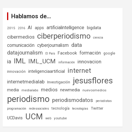
Hablamos de…
AI
artificialintelligence
bigdata
apps
2015
2016
ciberperiodismo
cibermedios
ciencia
data
comunicación
cyberjournalism
datajournalism
formación
Facebook
google
El País
IML
IML_UCM
ia
innovacion
información
internet
inteligenciaartificial
innovación
jesusflores
internetmedialab
Investigación
medios
media
newmedia
medialabs
nuevosmedios
periodismo
periodismodatos
periodistas
tecnología
Twitter
programación
redessociales
tecnologías
UCM
UCDavis
youtube
web