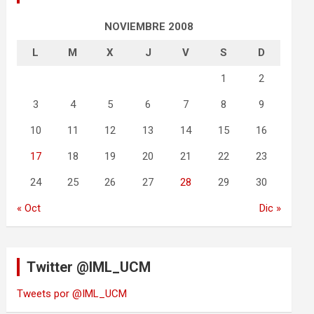
NOVIEMBRE 2008
L
M
X
J
V
S
D
1
2
3
4
5
6
7
8
9
10
11
12
13
14
15
16
17
18
19
20
21
22
23
24
25
26
27
28
29
30
« Oct
Dic »
Twitter @IML_UCM
Tweets por @IML_UCM