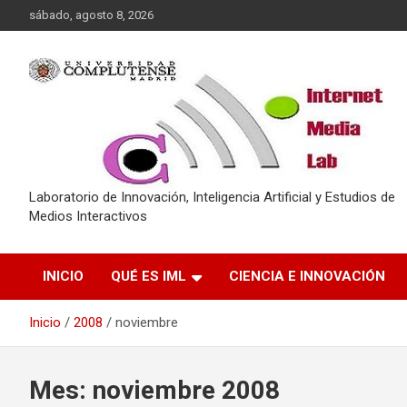
Saltar
sábado, agosto 8, 2026
al
contenido
Laboratorio de Innovación, Inteligencia Artificial y Estudios de
Medios Interactivos
INICIO
QUÉ ES IML
CIENCIA E INNOVACIÓN
Inicio
2008
noviembre
Mes:
noviembre 2008